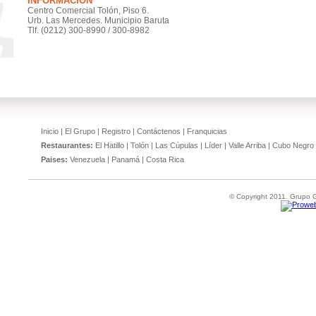
INFORMACIÓN
Centro Comercial Tolón, Piso 6.
Urb. Las Mercedes. Municipio Baruta
Tlf. (0212) 300-8990 / 300-8982
Inicio
|
El Grupo
|
Registro
|
Contáctenos
|
Franquicias
Restaurantes:
El Hatillo
|
Tolón
|
Las Cúpulas
|
Líder
|
Valle Arriba
|
Cubo Negro
Paises:
Venezuela
|
Panamá
|
Costa Rica
© Copyright 2011. Grupo Gr