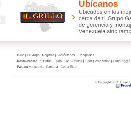
Ubícanos
Ubicados en los mej
cerca de ti. Grupo G
de gerencia y monta
Venezuela sino tamb
Inicio
|
El Grupo
|
Registro
|
Contáctenos
|
Franquicias
Restaurantes:
El Hatillo
|
Tolón
|
Las Cúpulas
|
Líder
|
Valle Arriba
|
Cubo Negro
Paises:
Venezuela
|
Panamá
|
Costa Rica
© Copyright 2011. Grupo Gr